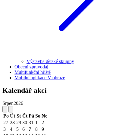
Výstavba dětské skupiny
Obecní zpravodaj
Multifunkční hřiště
Mobilní aplikace V obraze
Kalendář akcí
Srpen
2026
Po
Út
St
Čt
Pá
So
Ne
27
28
29
30
31
1
2
3
4
5
6
7
8
9