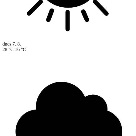
dnes
7. 8.
28 °C
16 °C