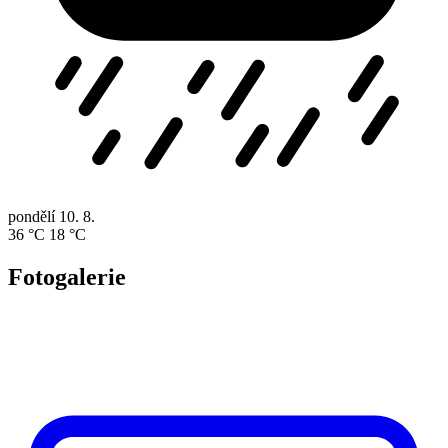
pondělí
10. 8.
36 °C
18 °C
Fotogalerie