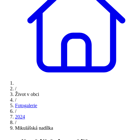
/
Život v obci
/
Fotogalerie
/
2024
/
Mikulášská nadílka