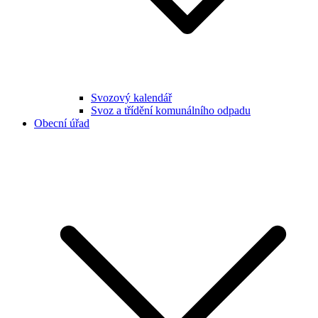
Svozový kalendář
Svoz a třídění komunálního odpadu
Obecní úřad