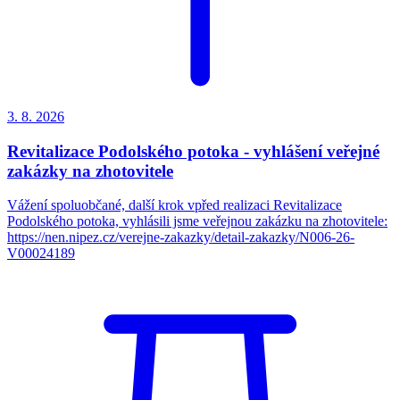
3. 8.
2026
Revitalizace Podolského potoka - vyhlášení veřejné
zakázky na zhotovitele
Vážení spoluobčané, další krok vpřed realizaci Revitalizace
Podolského potoka, vyhlásili jsme veřejnou zakázku na zhotovitele:
https://nen.nipez.cz/verejne-zakazky/detail-zakazky/N006-26-
V00024189