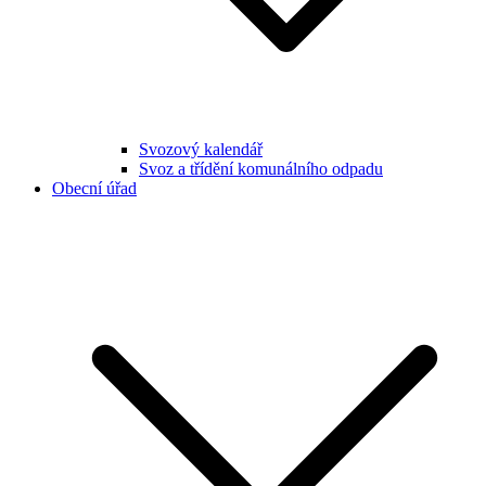
Svozový kalendář
Svoz a třídění komunálního odpadu
Obecní úřad