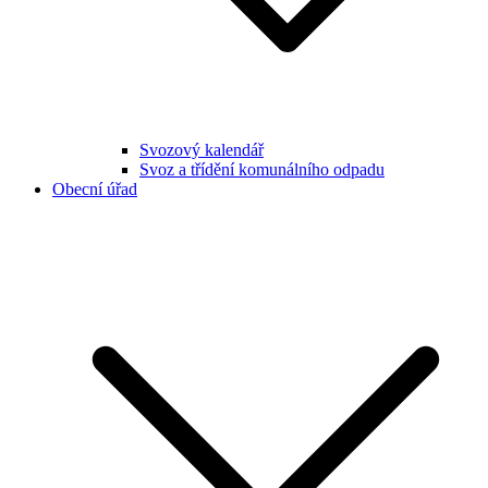
Svozový kalendář
Svoz a třídění komunálního odpadu
Obecní úřad