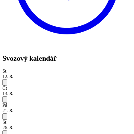
Svozový kalendář
St
12. 8.
Čt
13. 8.
Pá
21. 8.
St
26. 8.