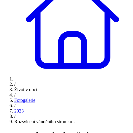
/
Život v obci
/
Fotogalerie
/
2023
/
Rozsvícení vánočního stromku…