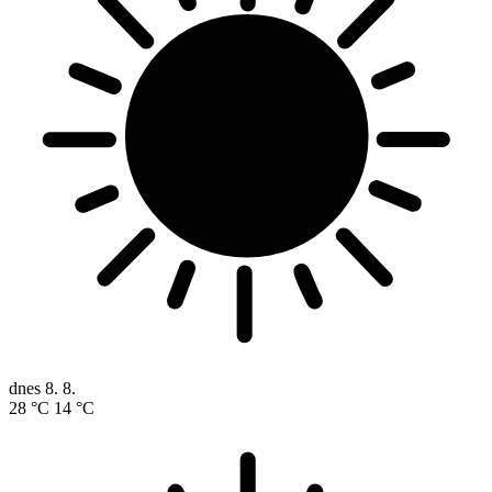
dnes
8. 8.
28 °C
14 °C