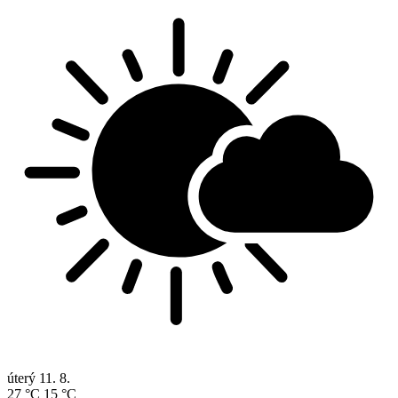
úterý
11. 8.
27 °C
15 °C