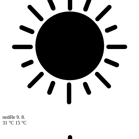
neděle
9. 8.
31 °C
15 °C