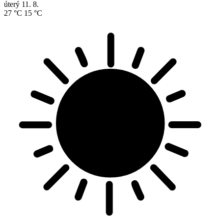
úterý
11. 8.
27 °C
15 °C