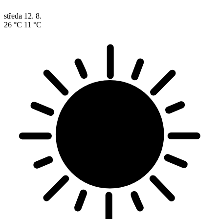
středa
12. 8.
26 °C
11 °C