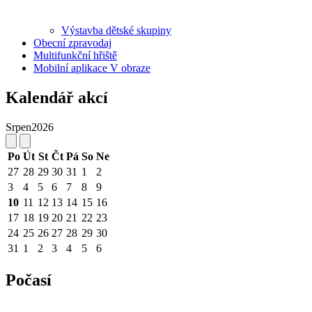
Výstavba dětské skupiny
Obecní zpravodaj
Multifunkční hřiště
Mobilní aplikace V obraze
Kalendář akcí
Srpen
2026
Po
Út
St
Čt
Pá
So
Ne
27
28
29
30
31
1
2
3
4
5
6
7
8
9
10
11
12
13
14
15
16
17
18
19
20
21
22
23
24
25
26
27
28
29
30
31
1
2
3
4
5
6
Počasí