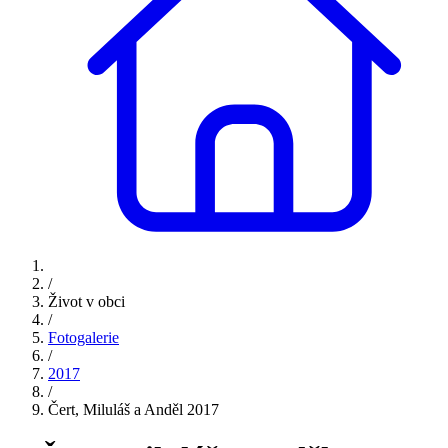
/
Život v obci
/
Fotogalerie
/
2017
/
Čert, Miluláš a Anděl 2017