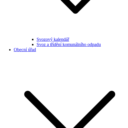
Svozový kalendář
Svoz a třídění komunálního odpadu
Obecní úřad