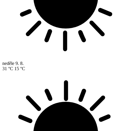
neděle
9. 8.
31 °C
15 °C