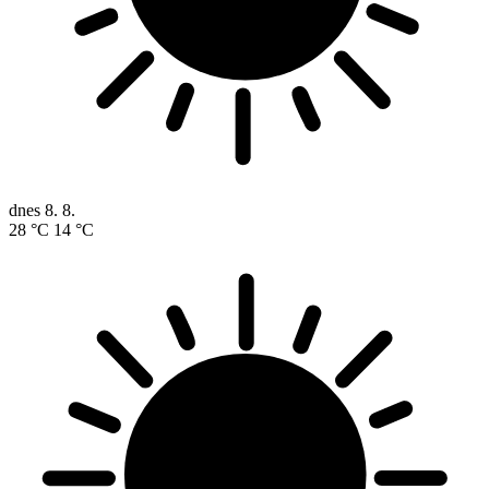
dnes
8. 8.
28 °C
14 °C