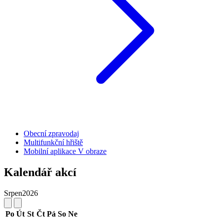
Obecní zpravodaj
Multifunkční hřiště
Mobilní aplikace V obraze
Kalendář akcí
Srpen
2026
Po
Út
St
Čt
Pá
So
Ne