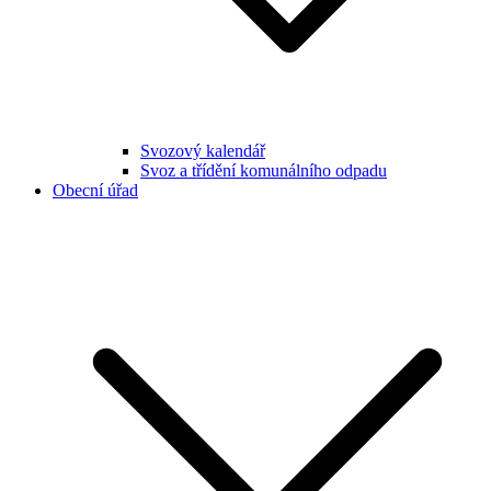
Svozový kalendář
Svoz a třídění komunálního odpadu
Obecní úřad