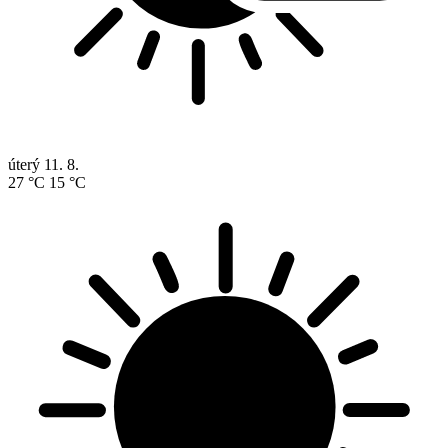
úterý
11. 8.
27 °C
15 °C