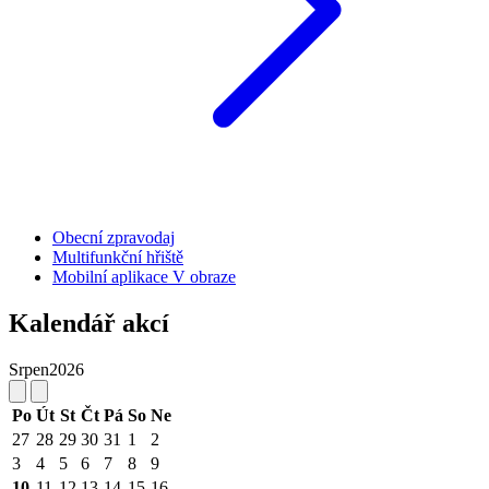
Obecní zpravodaj
Multifunkční hřiště
Mobilní aplikace V obraze
Kalendář akcí
Srpen
2026
Po
Út
St
Čt
Pá
So
Ne
27
28
29
30
31
1
2
3
4
5
6
7
8
9
10
11
12
13
14
15
16