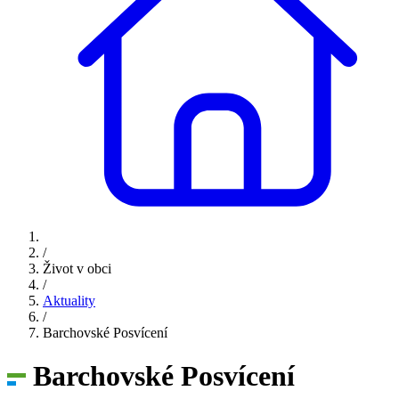
/
Život v obci
/
Aktuality
/
Barchovské Posvícení
Barchovské Posvícení