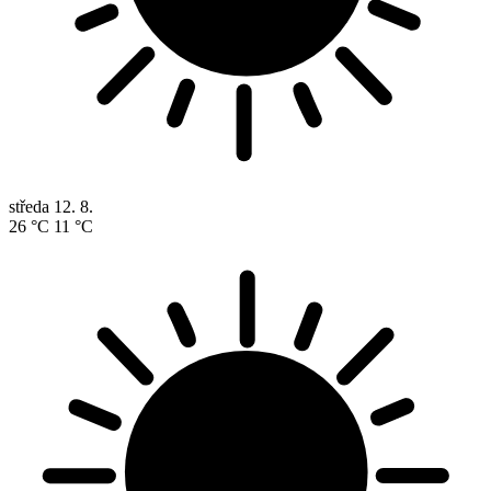
středa
12. 8.
26 °C
11 °C