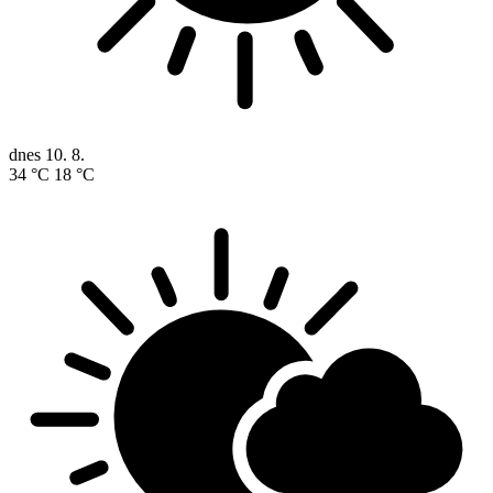
dnes
10. 8.
34 °C
18 °C