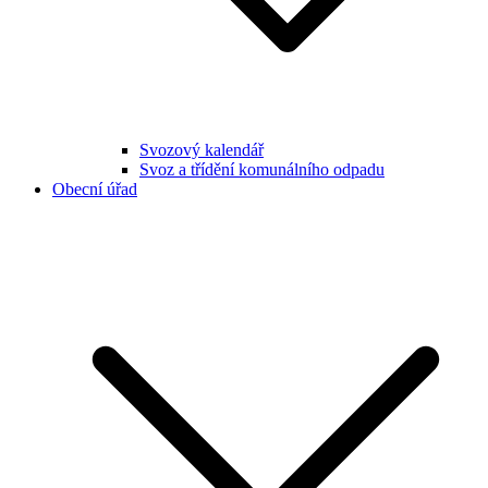
Svozový kalendář
Svoz a třídění komunálního odpadu
Obecní úřad