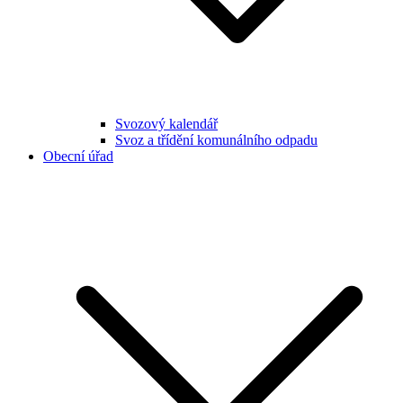
Svozový kalendář
Svoz a třídění komunálního odpadu
Obecní úřad