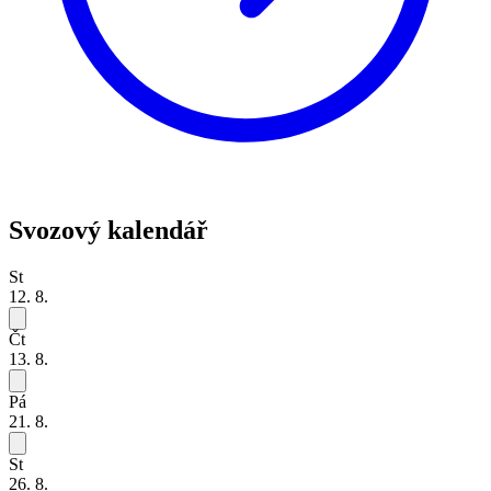
Svozový kalendář
St
12. 8.
Čt
13. 8.
Pá
21. 8.
St
26. 8.