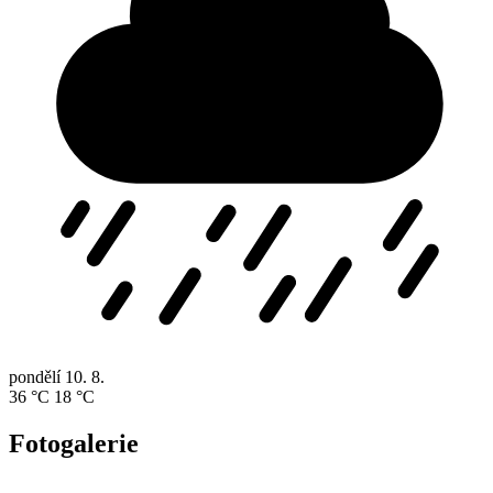
pondělí
10. 8.
36 °C
18 °C
Fotogalerie