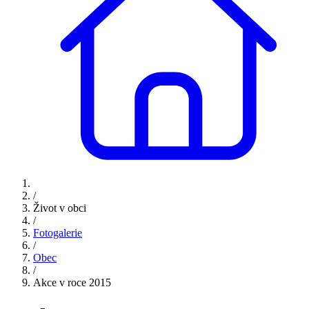
/
Život v obci
/
Fotogalerie
/
Obec
/
Akce v roce 2015