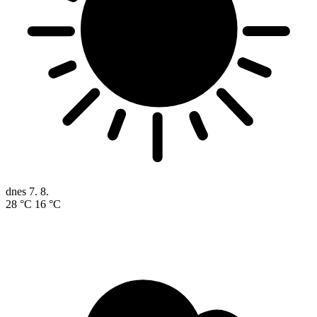
dnes
7. 8.
28 °C
16 °C