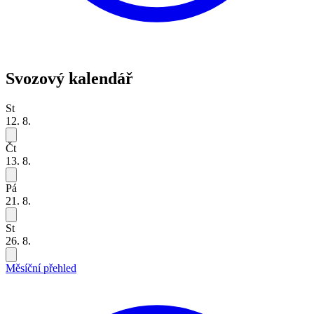
Svozový kalendář
St
12. 8.
Čt
13. 8.
Pá
21. 8.
St
26. 8.
Měsíční přehled