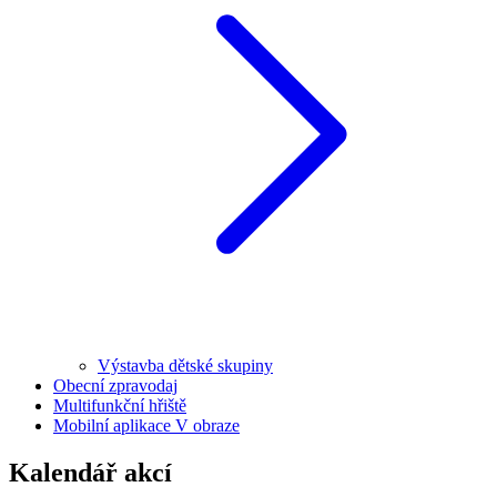
Výstavba dětské skupiny
Obecní zpravodaj
Multifunkční hřiště
Mobilní aplikace V obraze
Kalendář akcí