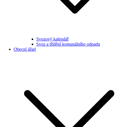
Svozový kalendář
Svoz a třídění komunálního odpadu
Obecní úřad