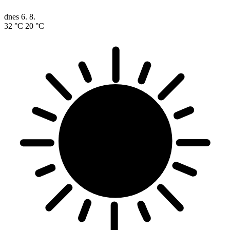
dnes
6. 8.
32 °C
20 °C