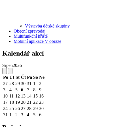
Výstavba dětské skupiny
Obecní zpravodaj
Multifunkční hřiště
Mobilní aplikace V obraze
Kalendář akcí
Srpen
2026
Po
Út
St
Čt
Pá
So
Ne
27
28
29
30
31
1
2
3
4
5
6
7
8
9
10
11
12
13
14
15
16
17
18
19
20
21
22
23
24
25
26
27
28
29
30
31
1
2
3
4
5
6