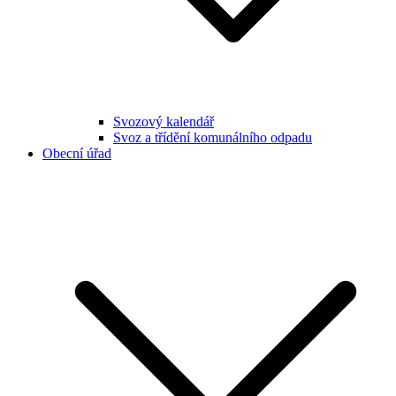
Svozový kalendář
Svoz a třídění komunálního odpadu
Obecní úřad