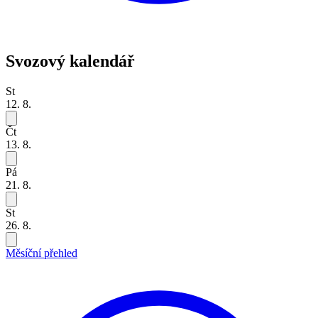
Svozový kalendář
St
12. 8.
Čt
13. 8.
Pá
21. 8.
St
26. 8.
Měsíční přehled