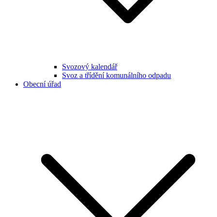
Svozový kalendář
Svoz a třídění komunálního odpadu
Obecní úřad