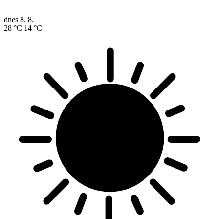
dnes
8. 8.
28 °C
14 °C