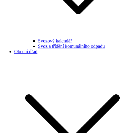
Svozový kalendář
Svoz a třídění komunálního odpadu
Obecní úřad